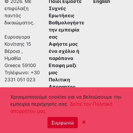
© 2026. Με
Ποιοί Είμαστε
English
επιφύλαξη
Συχνές
παντός
Ερωτήσεις
δικαιώματος.
Βαθμολογήστε
την εμπειρία
Ευροαγορα
σας
Κονίτσης 15
Αφήστε μας
Βέροια
,
ένα σχόλιο ή
Ημαθία
παράπονο
Greece
59100
Επαφη μαζι
Τηλέφωνο: +30
μας
2331 051 023
Πολιτικη
Απορρητου
Οροι
Χρησιμοποιούμε cookies για να βελτιώσουμε την
Υπηρεσιων
εμπειρία περιήγησής σας.
Δείτε την Πολιτική
απορρήτου μας
Συμφωνώ