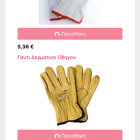
Προσθήκη
5,36 €
Γαντι Δερματινο Οδηγου
Προσθήκη